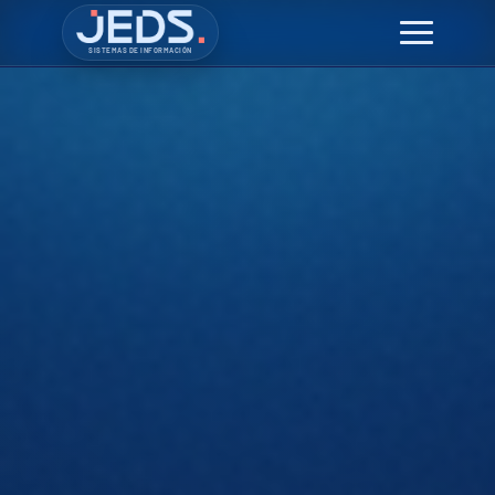
Soluciones
Beneficios
SISTEMAS DE INFORMACIÓN
Contacto
Jedstion CRM
IA
ES
EN